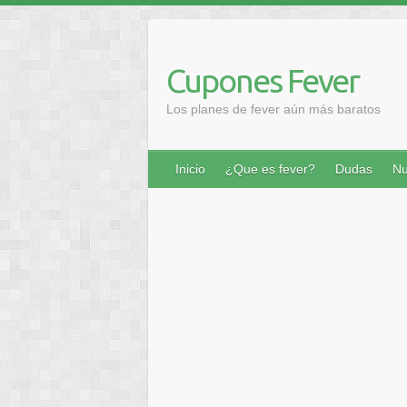
Saltar
al
contenido
Cupones Fever
Los planes de fever aún más baratos
Inicio
¿Que es fever?
Dudas
Nu