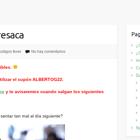
resaca
Pag
¿Q
codigos fever
No hay comentarios
¿
An
ibles.
Co
D
utilizar el cupón ALBERTOG22.
pp
y te avisaremos cuando salgan los siguientes
entar tan mal al día siguiente?
Nu