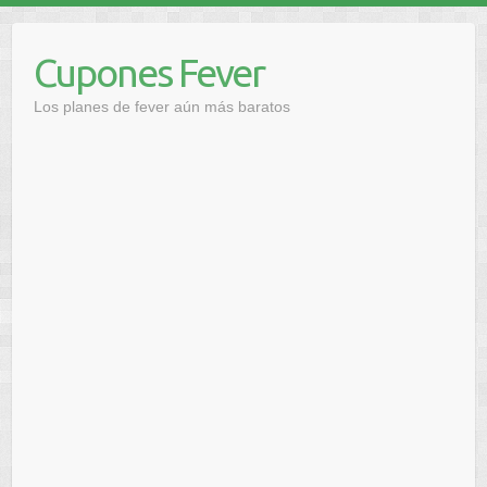
Saltar
al
Cupones Fever
contenido
Los planes de fever aún más baratos