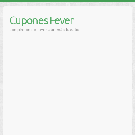
Saltar
al
Cupones Fever
contenido
Los planes de fever aún más baratos