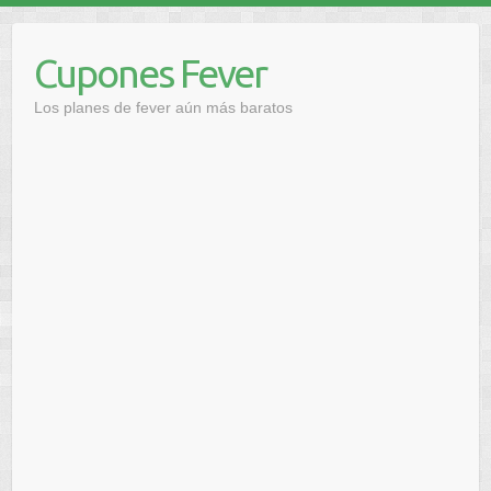
Saltar
al
Cupones Fever
contenido
Los planes de fever aún más baratos