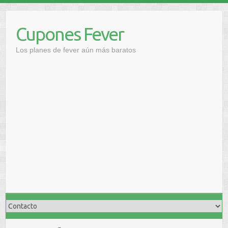
Saltar
al
Cupones Fever
contenido
Los planes de fever aún más baratos