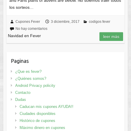
and Paris plans of advent are below. No solemos traer todos
los sorteos…
Cupones Fever
3 diciembre, 2017
codigos fever
No hay comentarios
Navidad en Fever
leer más
Paginas
¿Que es fever?
¿Quiénes somos?
Android Privacy policity
Contacto
Dudas
Caducan mis cupones AYUDA!!
Ciudades disponibles
Histórico de cupones
Máximo dinero en cupones