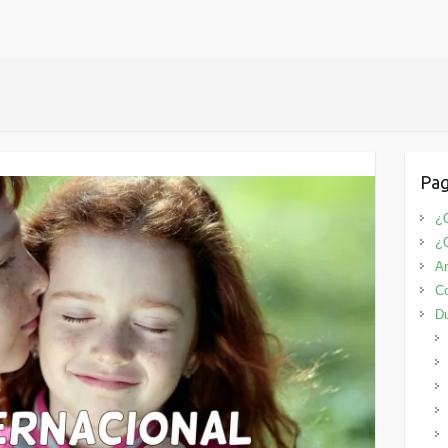
Pag
¿Q
¿
An
Co
D