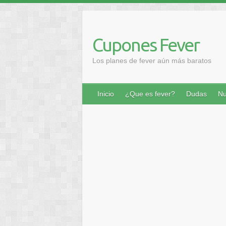
Saltar
al
contenido
Cupones Fever
Los planes de fever aún más baratos
Inicio
¿Que es fever?
Dudas
Nu