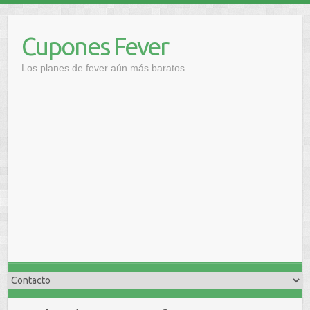
Saltar
al
Cupones Fever
contenido
Los planes de fever aún más baratos