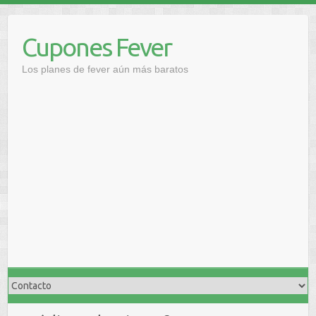
Saltar
al
Cupones Fever
contenido
Los planes de fever aún más baratos