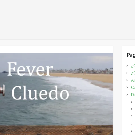
Pag
¿Q
¿
An
Co
D