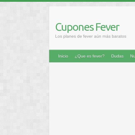
Saltar
al
contenido
Cupones Fever
Los planes de fever aún más baratos
Inicio
¿Que es fever?
Dudas
Nu