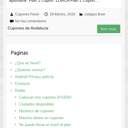
apuntarte. Plan 1 Cupón: LORCA Plan 2 Cupón:…
Cupones Fever
28 febrero, 2020
codigos fever
No hay comentarios
Cupones de Andalucia
leer más
Paginas
¿Que es fever?
¿Quiénes somos?
Android Privacy policity
Contacto
Dudas
Caducan mis cupones AYUDA!!
Ciudades disponibles
Histórico de cupones
Máximo dinero en cupones
No puedo llevar el movil al plan