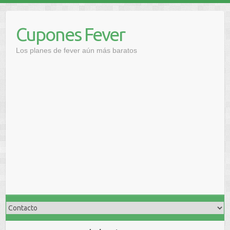
Saltar
al
Cupones Fever
contenido
Los planes de fever aún más baratos