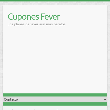
Saltar
al
Cupones Fever
contenido
Los planes de fever aún más baratos