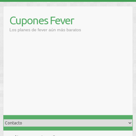
Saltar
al
Cupones Fever
contenido
Los planes de fever aún más baratos