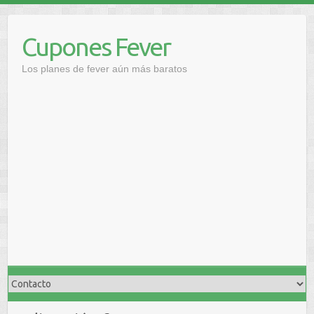
Saltar
al
Cupones Fever
contenido
Los planes de fever aún más baratos