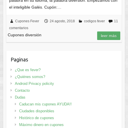
palabra en su idioma, la palabra diversión. Empezamos con
el inteligible Galés. Cupón:…
Cupones Fever
24 agosto, 2018
codigos fever
11
comentarios
Cupones diversión
leer más
Paginas
¿Que es fever?
¿Quiénes somos?
Android Privacy policity
Contacto
Dudas
Caducan mis cupones AYUDA!!
Ciudades disponibles
Histórico de cupones
Máximo dinero en cupones