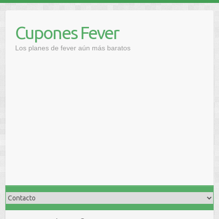
Saltar
al
Cupones Fever
contenido
Los planes de fever aún más baratos