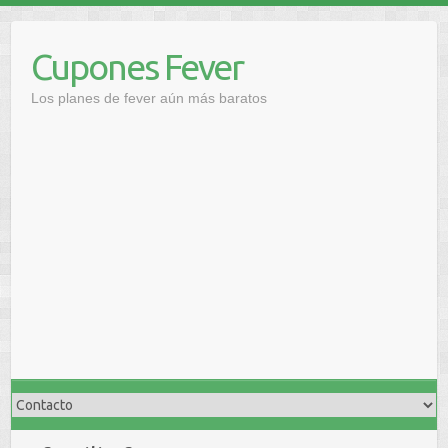
Saltar
al
Cupones Fever
contenido
Los planes de fever aún más baratos