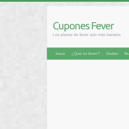
Saltar
al
contenido
Cupones Fever
Los planes de fever aún más baratos
Inicio
¿Que es fever?
Dudas
Nu