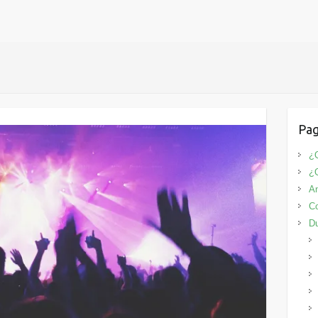
Pag
¿Q
¿
An
Co
D