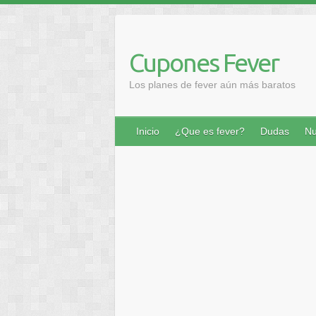
Saltar
al
contenido
Cupones Fever
Los planes de fever aún más baratos
Inicio
¿Que es fever?
Dudas
Nu