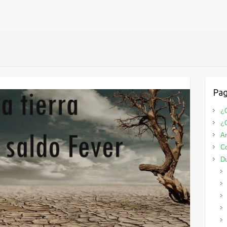
Pag
¿Q
¿
An
Co
D