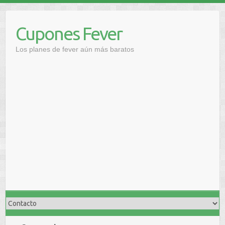
Saltar
al
Cupones Fever
contenido
Los planes de fever aún más baratos