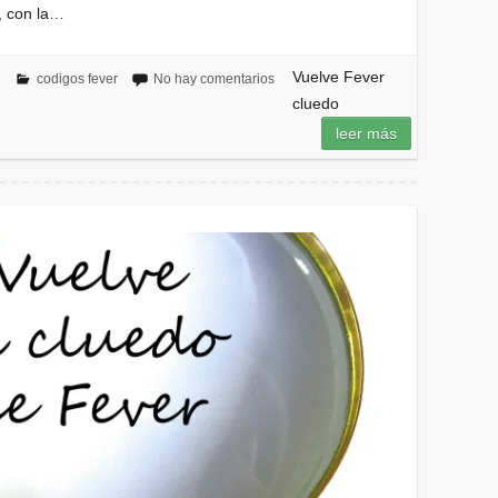
n, con la…
Vuelve Fever
6
codigos fever
No hay comentarios
cluedo
leer más