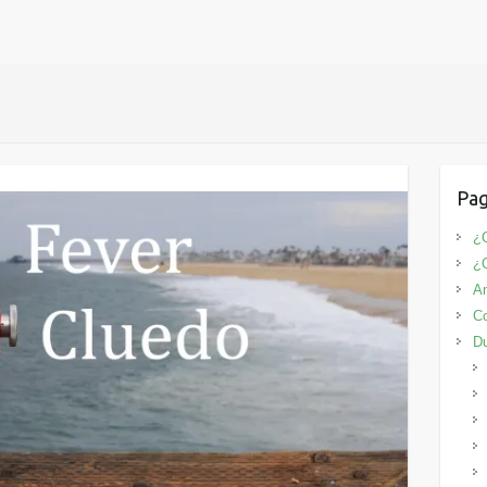
Pag
¿Q
¿
An
Co
D