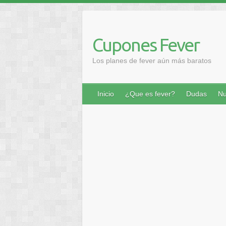
Saltar
al
contenido
Cupones Fever
Los planes de fever aún más baratos
Inicio
¿Que es fever?
Dudas
Nu