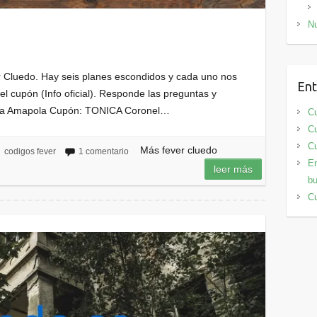
Nu
 Cluedo. Hay seis planes escondidos y cada uno nos
Ent
l cupón (Info oficial). Responde las preguntas y
ñora Amapola Cupón: TONICA Coronel…
Cu
Cu
Cu
Más fever cluedo
codigos fever
1 comentario
En
leer más
bu
Cu