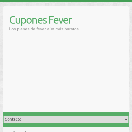
Saltar
al
Cupones Fever
contenido
Los planes de fever aún más baratos