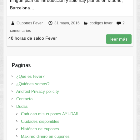
ningún plan de introducción y solo hay planes en Madrid,
Barcelona…
Cupones Fever
31 mayo, 2016
codigos fever
2
comentarios
48 horas de saldo Fever
leer más
Paginas
¿Que es fever?
¿Quiénes somos?
Android Privacy policity
Contacto
Dudas
Caducan mis cupones AYUDA!!
Ciudades disponibles
Histórico de cupones
Máximo dinero en cupones