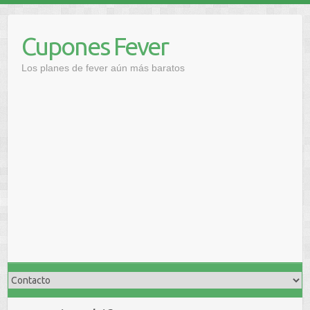
Saltar
al
Cupones Fever
contenido
Los planes de fever aún más baratos