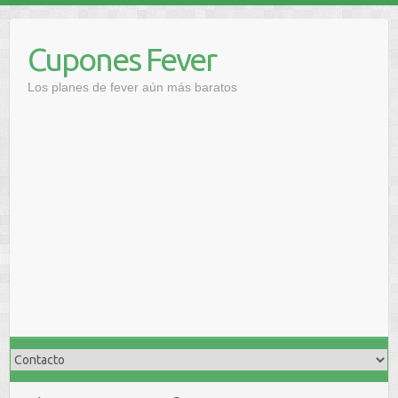
Saltar
al
Cupones Fever
contenido
Los planes de fever aún más baratos