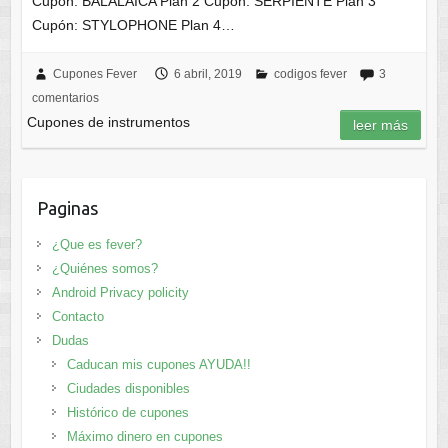
Cupón: BALALAICA Plan 2 Cupón: SERPIENTE Plan 3
Cupón: STYLOPHONE Plan 4…
Cupones Fever
6 abril, 2019
codigos fever
3
comentarios
Cupones de instrumentos
leer más
Paginas
¿Que es fever?
¿Quiénes somos?
Android Privacy policity
Contacto
Dudas
Caducan mis cupones AYUDA!!
Ciudades disponibles
Histórico de cupones
Máximo dinero en cupones