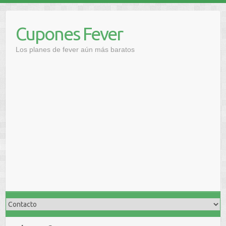
Saltar
al
Cupones Fever
contenido
Los planes de fever aún más baratos