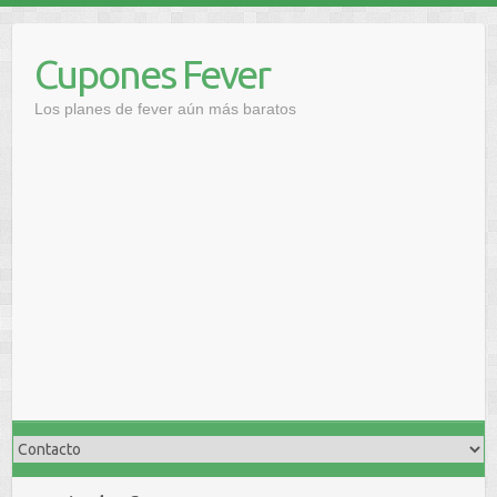
Saltar
al
Cupones Fever
contenido
Los planes de fever aún más baratos