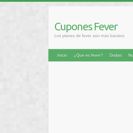
Saltar
al
contenido
Cupones Fever
Los planes de fever aún más baratos
Inicio
¿Que es fever?
Dudas
Nu