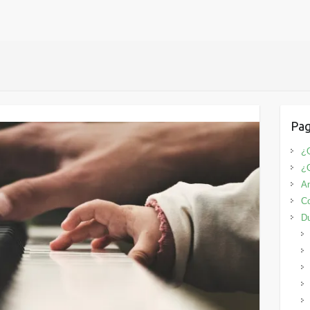
Pag
¿Q
¿
An
Co
D