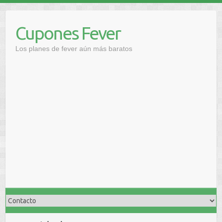
Saltar
al
Cupones Fever
contenido
Los planes de fever aún más baratos