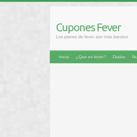
Saltar
al
contenido
Cupones Fever
Los planes de fever aún más baratos
Inicio
¿Que es fever?
Dudas
Nu