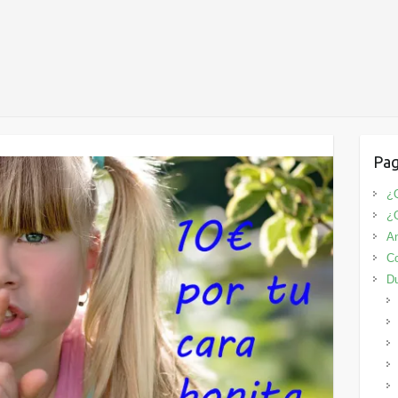
Pag
¿Q
¿
An
Co
D