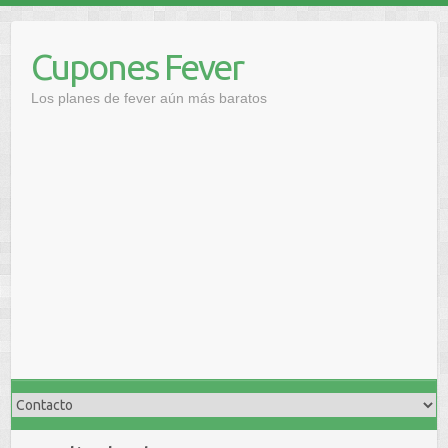
Saltar
al
Cupones Fever
contenido
Los planes de fever aún más baratos