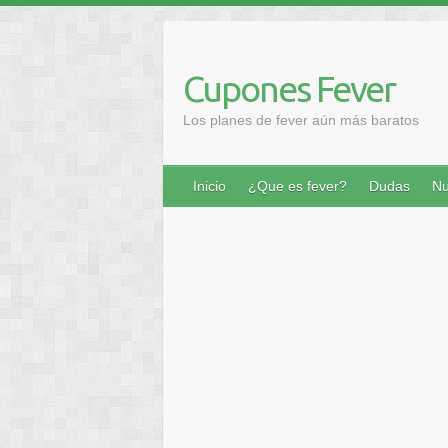
Saltar
al
contenido
Cupones Fever
Los planes de fever aún más baratos
Inicio
¿Que es fever?
Dudas
Nu