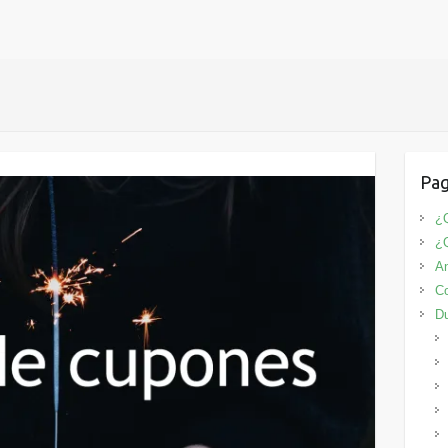
Pag
¿Q
¿
An
Co
D