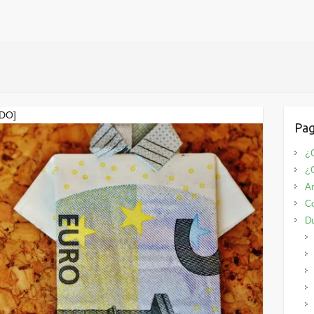
ADO]
Pag
¿Q
¿
An
Co
D