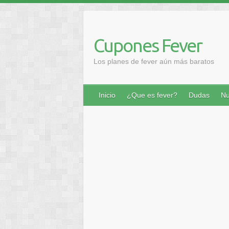
Saltar
al
contenido
Cupones Fever
Los planes de fever aún más baratos
Inicio
¿Que es fever?
Dudas
Nu