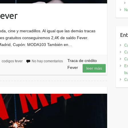
Nu
Fever
, cine y mercadillos. Al igual que las demás tracas
Ent
es gratuitos conseguiremos 2,4€ de saldo Fever.
Madrid, Cupón: MODA103 También en…
Cu
Cu
Cu
Traca de crédito
codigos fever
No hay comentarios
En
Fever
leer más
bu
Cu