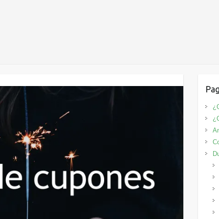
Pag
¿Q
¿
An
Co
D