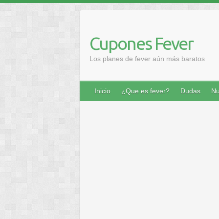
Saltar
al
contenido
Cupones Fever
Los planes de fever aún más baratos
Inicio
¿Que es fever?
Dudas
Nu