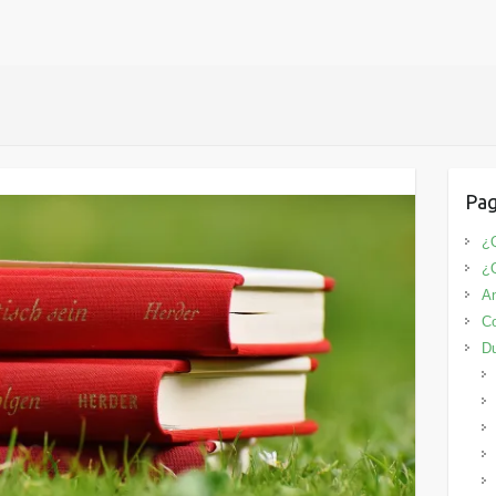
Pag
¿Q
¿
An
Co
D