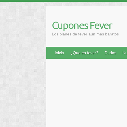
Saltar
al
contenido
Cupones Fever
Los planes de fever aún más baratos
Inicio
¿Que es fever?
Dudas
Nu