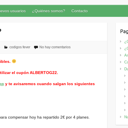
evos usuarios
¿Quiénes somos?
Contacto
?
Pag
¿Q
5
codigos fever
No hay comentarios
¿
An
ibles.
Co
D
utilizar el cupón ALBERTOG22.
pp
y te avisaremos cuando salgan los siguientes
para compensar hoy ha repartido 2€ por 4 planes.
Nu