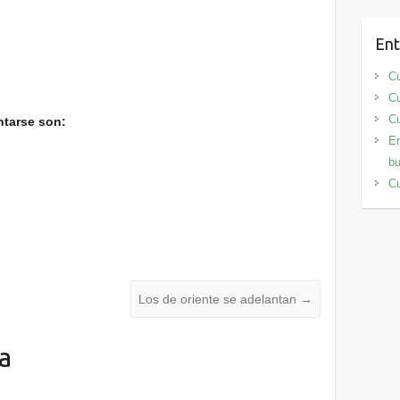
Ent
Cu
Cu
Cu
ntarse son:
En
bu
Cu
Los de oriente se adelantan
→
a