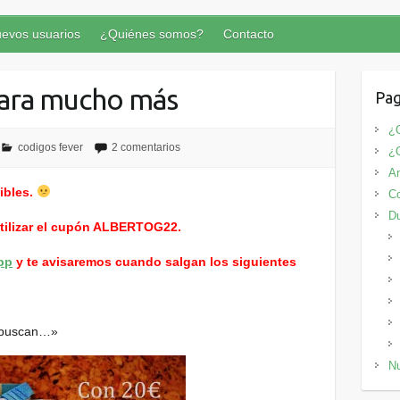
evos usuarios
¿Quiénes somos?
Contacto
para mucho más
Pag
¿Q
codigos fever
2 comentarios
¿
An
ibles.
Co
D
utilizar el cupón ALBERTOG22.
pp
y te avisaremos cuando salgan los siguientes
e buscan…»
Nu