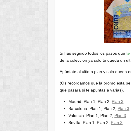
Si has seguido todos los pasos que
te
de la colección ya solo te queda un ul
Apúntate al ultimo plan y solo queda
(Os recordamos que la promo esta pe
que pasara si te apuntas a varias).
Madrid:
Plan 1
,
Plan 2
,
Plan 3
Barcelona:
Plan 1
,
Plan 2
,
Plan 3
Valencia:
Plan 1
,
Plan 2
,
Plan 3
Sevilla:
Plan 1
,
Plan 2
,
Plan 3