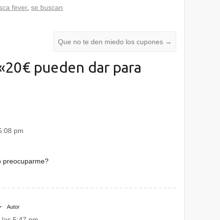
sca fever
,
se buscan
Que no te den miedo los cupones
→
«
20€ pueden dar para
 5:08 pm
o preocuparme?
r
Autor
 las 5:47 pm