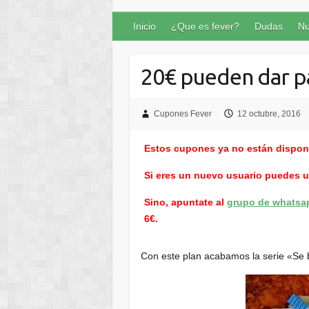
Inicio
¿Que es fever?
Dudas
Nu
20€ pueden dar 
Cupones Fever
12 octubre, 2016
Estos cupones ya no están dispon
Si eres un nuevo usuario puedes 
Sino, apuntate al
grupo de whatsa
6€.
Con este plan acabamos la serie «S