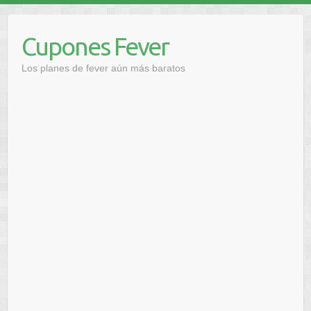
Saltar
al
Cupones Fever
contenido
Los planes de fever aún más baratos