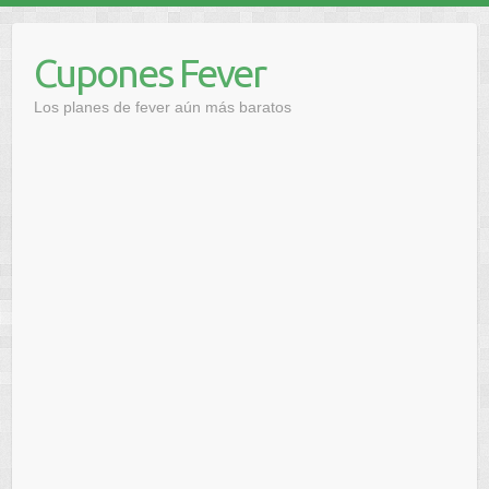
Saltar
al
Cupones Fever
contenido
Los planes de fever aún más baratos