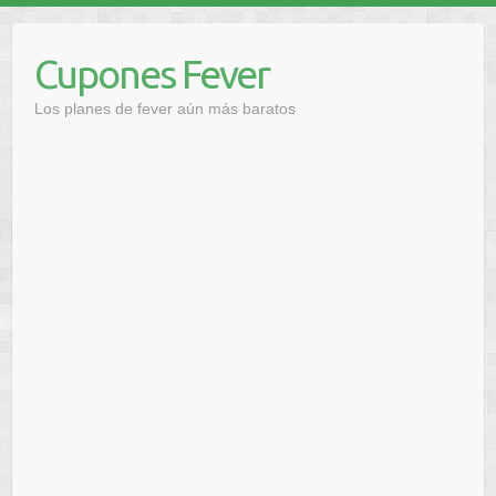
Saltar
al
Cupones Fever
contenido
Los planes de fever aún más baratos