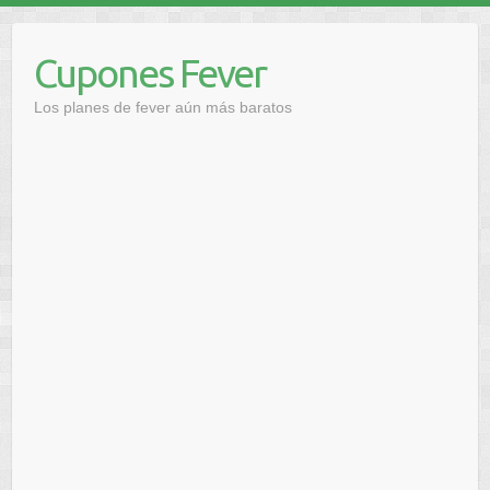
Saltar
al
Cupones Fever
contenido
Los planes de fever aún más baratos