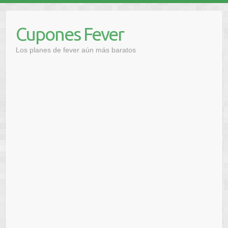
Saltar
al
Cupones Fever
contenido
Los planes de fever aún más baratos