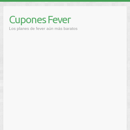
Saltar
al
Cupones Fever
contenido
Los planes de fever aún más baratos