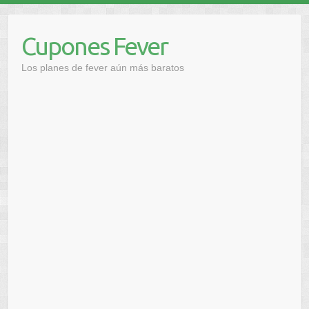
Saltar
al
Cupones Fever
contenido
Los planes de fever aún más baratos