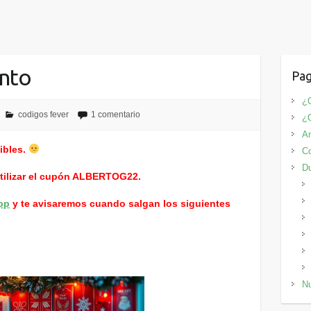
nto
Pag
¿Q
codigos fever
1 comentario
¿
An
ibles.
Co
D
utilizar el cupón ALBERTOG22.
pp
y te avisaremos cuando salgan los siguientes
Nu