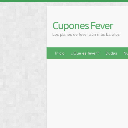
Saltar
al
contenido
Cupones Fever
Los planes de fever aún más baratos
Inicio
¿Que es fever?
Dudas
Nu