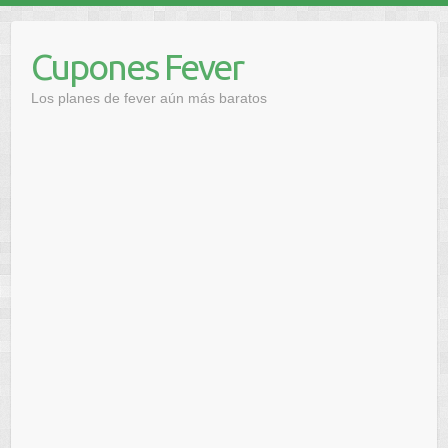
Saltar
al
Cupones Fever
contenido
Los planes de fever aún más baratos