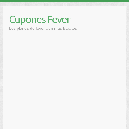
Saltar
al
Cupones Fever
contenido
Los planes de fever aún más baratos