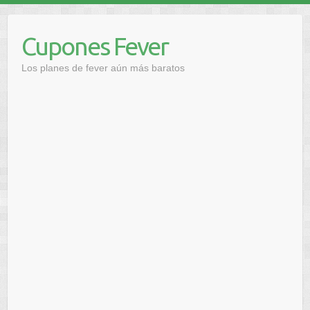
Saltar
al
Cupones Fever
contenido
Los planes de fever aún más baratos