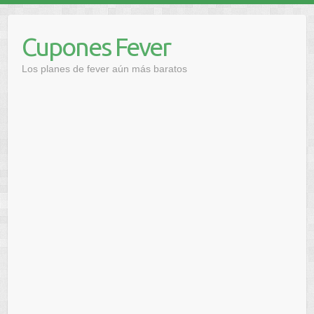
Saltar
al
Cupones Fever
contenido
Los planes de fever aún más baratos