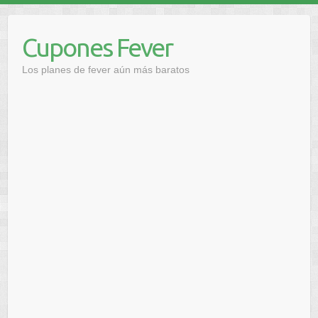
Saltar
al
Cupones Fever
contenido
Los planes de fever aún más baratos