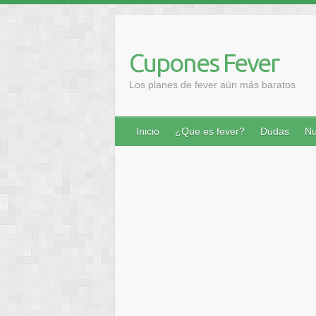
Saltar
al
contenido
Cupones Fever
Los planes de fever aún más baratos
Inicio
¿Que es fever?
Dudas
Nu