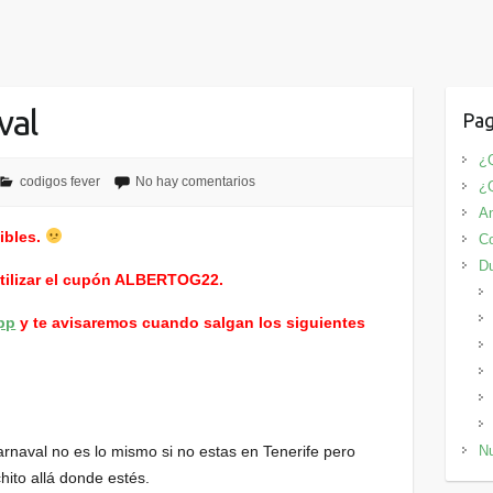
val
Pag
¿Q
codigos fever
No hay comentarios
¿
An
ibles.
Co
D
utilizar el cupón ALBERTOG22.
pp
y te avisaremos cuando salgan los siguientes
rnaval no es lo mismo si no estas en Tenerife pero
Nu
hito allá donde estés.