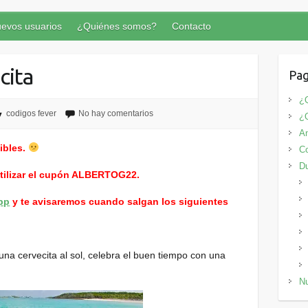
evos usuarios
¿Quiénes somos?
Contacto
cita
Pag
¿Q
codigos fever
No hay comentarios
¿
An
ibles.
Co
D
utilizar el cupón ALBERTOG22.
pp
y te avisaremos cuando salgan los siguientes
na cervecita al sol, celebra el buen tiempo con una
Nu