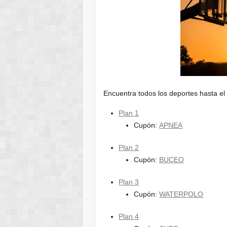
Encuentra todos los deportes hasta el
Plan 1
Cupón:
APNEA
Plan 2
Cupón:
BUCEO
Plan 3
Cupón:
WATERPOLO
Plan 4