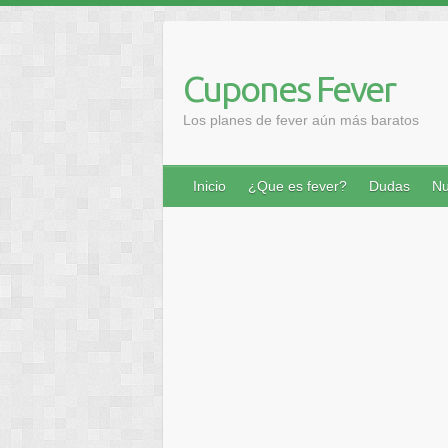
Saltar
al
contenido
Cupones Fever
Los planes de fever aún más baratos
Inicio
¿Que es fever?
Dudas
Nu