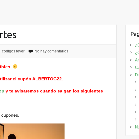
rtes
Pag
¿Q
codigos fever
No hay comentarios
¿
An
ibles.
Co
D
utilizar el cupón ALBERTOG22.
pp
y te avisaremos cuando salgan los siguientes
 cupones.
Nu