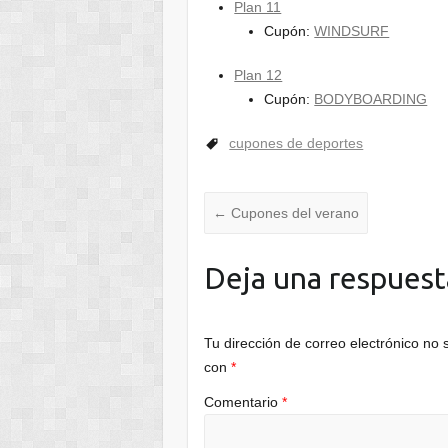
Plan 11
Cupón:
WINDSURF
Plan 12
Cupón:
BODYBOARDING
cupones de deportes
←
Cupones del verano
Deja una respuest
Tu dirección de correo electrónico no 
con
*
Comentario
*